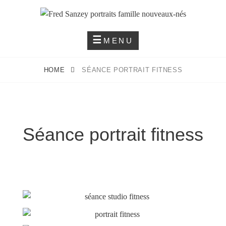
Créons Les Images De Toute Une Vie
FRED SANZEY PORTRAITS
MENU
FAMILLE NOUVEAUX-NÉS
HOME
SÉANCE PORTRAIT FITNESS
Séance portrait fitness