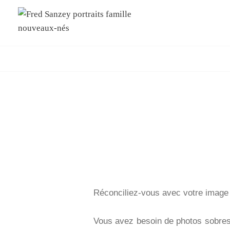
Créons Les Images De Toute Une Vie
FRED SANZEY PORTRAITS F
Réconciliez-vous avec votre image 
Vous avez besoin de photos sobres